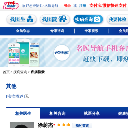
支付宝/微信快速支付
欢迎您登陆114名医导航！
或
会员杂志
专家咨询
专家视频
会员
首页
>
疾病查询
>
疾病搜索
其他
[疾病概述]
无
相关医生
相关咨询
就医分享
健康
徐蔚杰
*
预约查询