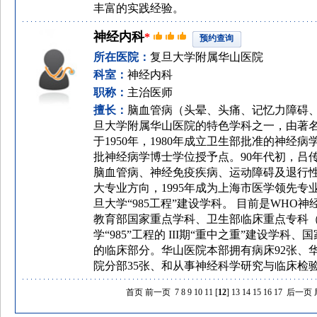
丰富的实践经验。
神经内科
*
预约查询
所在医院：
复旦大学附属华山医院
科室：
神经内科
职称：
主治医师
擅长：
脑血管病（头晕、头痛、记忆力障碍
旦大学附属华山医院的特色学科之一，由著
于1950年，1980年成立卫生部批准的神经病
批神经病学博士学位授予点。90年代初，吕
脑血管病、神经免疫疾病、运动障碍及退行
大专业方向，1995年成为上海市医学领先专业
旦大学“985工程”建设学科。 目前是WHO
教育部国家重点学科、卫生部临床重点专科
学“985”工程的 III期“重中之重”建设学
的临床部分。华山医院本部拥有病床92张、
院分部35张、和从事神经科学研究与临床检
首页
前一页
7
8
9
10
11
[
12
]
13
14
15
16
17
后一页