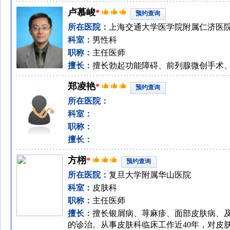
卢慕峻
*
预约查询
所在医院：
上海交通大学医学院附属仁济医
科室：
男性科
职称：
主任医师
擅长：
擅长勃起功能障碍、前列腺微创手术
郑凌艳
*
预约查询
所在医院：
科室：
职称：
擅长：
方栩
*
预约查询
所在医院：
复旦大学附属华山医院
科室：
皮肤科
职称：
主任医师
擅长：
擅长银屑病、荨麻疹、面部皮肤病、
的诊治。从事皮肤科临床工作近40年，对皮