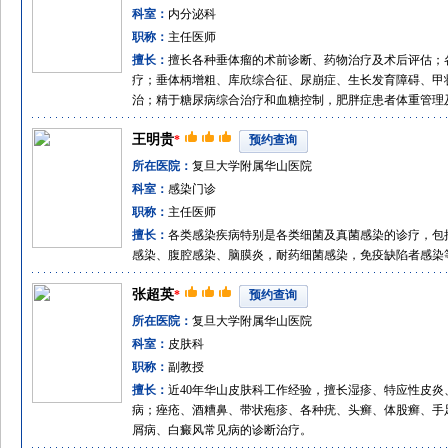
科室：
内分泌科
职称：
主任医师
擅长：
擅长各种垂体瘤的术前诊断、药物治疗及术后评估；
疗；垂体柄增粗、库欣综合征、尿崩症、生长发育障碍、甲
治；精于糖尿病综合治疗和血糖控制，肥胖症患者体重管理
王明贵
*
预约查询
所在医院：
复旦大学附属华山医院
科室：
感染门诊
职称：
主任医师
擅长：
各类感染疾病特别是各类细菌及真菌感染的诊疗，包
感染、腹腔感染、脑膜炎，耐药细菌感染，免疫缺陷者感染
张超英
*
预约查询
所在医院：
复旦大学附属华山医院
科室：
皮肤科
职称：
副教授
擅长：
近40年华山皮肤科工作经验，擅长湿疹、特应性皮
病；痤疮、酒糟鼻、带状疱疹、各种疣、头癣、体股癣、手
屑病、白癜风常见病的诊断治疗。