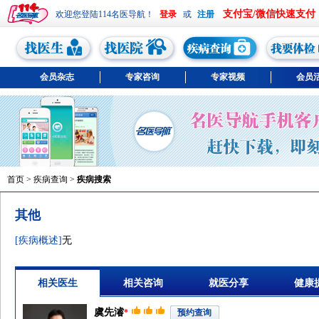
支付宝/微信快速支付
欢迎您登陆114名医导航！
或
会员杂志
专家咨询
专家视频
会员
首页
>
疾病查询
>
疾病搜索
其他
[疾病概述]
无
相关医生
相关咨询
就医分享
健康
虞先濬
*
预约查询