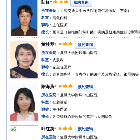
陆红
*
预约查询
所在医院：
上海交通大学医学院附属仁济医院（东部）
科室：
消化内科
职称：
主任医师
擅长：
肠胃道（包括幽门螺杆菌）疾病及疑难杂症的诊断和
黄桂琴
*
预约查询
所在医院：
复旦大学附属华山医院
科室：
皮肤科
职称：
副主任医师
擅长：
青春期痤疮（青春痘）的诊疗及皮炎湿疹、银屑病等
陈海燕
*
预约查询
所在医院：
复旦大学附属中山医院
科室：
心超诊断
职称：
主任医师
擅长：
各类疑难心脏疾病的超声心动图诊断
叶红英
*
预约查询
所在医院：
复旦大学附属华山医院