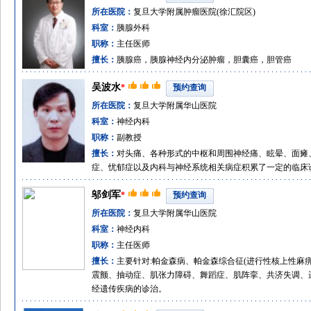
所在医院：
复旦大学附属肿瘤医院(徐汇院区)
科室：
胰腺外科
职称：
主任医师
擅长：
胰腺癌，胰腺神经内分泌肿瘤，胆囊癌，胆管癌
吴波水
*
预约查询
所在医院：
复旦大学附属华山医院
科室：
神经内科
职称：
副教授
擅长：
对头痛、各种形式的中枢和周围神经痛、眩晕、面瘫
症、忧郁症以及内科与神经系统相关病症积累了一定的临床
邬剑军
*
预约查询
所在医院：
复旦大学附属华山医院
科室：
神经内科
职称：
主任医师
擅长：
主要针对:帕金森病、帕金森综合征(进行性核上性麻
震颤、抽动症、肌张力障碍、舞蹈症、肌阵挛、共济失调、
经遗传疾病的诊治。