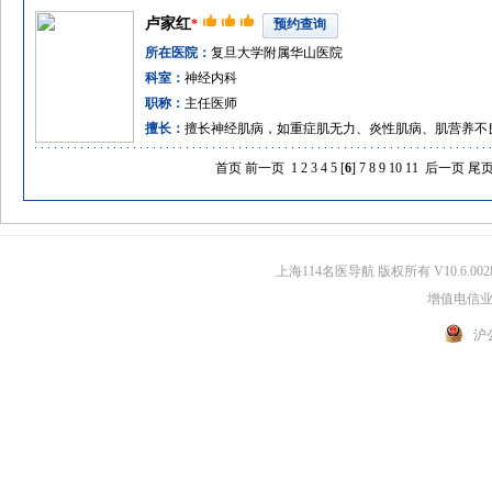
卢家红
*
预约查询
所在医院：
复旦大学附属华山医院
科室：
神经内科
职称：
主任医师
擅长：
擅长神经肌病，如重症肌无力、炎性肌病、肌营养不
首页
前一页
1
2
3
4
5
[
6
]
7
8
9
10
11
后一页
尾
上海114名医导航 版权所有 V10.6.002
增值电信业务
沪公