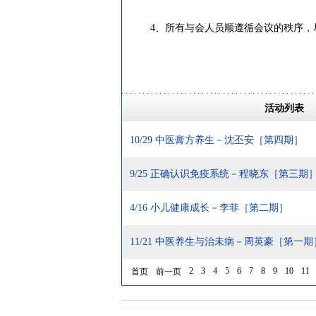
4、所有与会人员顺遵循会议的秩序，
活动列表
10/29 中医膏方养生－沈丕安［第四期］
9/25 正确认识免疫系统－程晓东［第三期
4/16 小儿健康成长－李菲［第二期］
11/21 中医养生与治未病－周英豪［第一期
2
3
4
5
6
7
8
9
10
11
首页
前一页