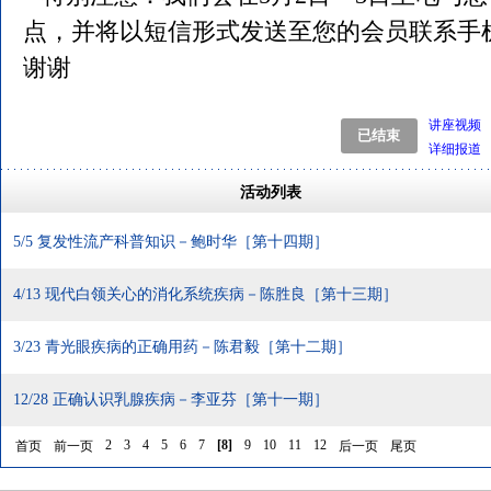
点，并将以短信形式发送至您的会员联系手
谢谢
讲座视频
详细报道
活动列表
5/5 复发性流产科普知识－鲍时华［第十四期］
4/13 现代白领关心的消化系统疾病－陈胜良［第十三期］
3/23 青光眼疾病的正确用药－陈君毅［第十二期］
12/28 正确认识乳腺疾病－李亚芬［第十一期］
2
3
4
5
6
7
[
8
]
9
10
11
12
首页
前一页
后一页
尾页