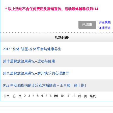
* 以上活动不含任何费用及营销宣传。活动最终解释权归
114
讲座视频
详细报道
活动列表
2012 “身体”讲堂-身体平衡与健康养生
第十届解放健康讲坛--运动与健康
第九届解放健康讲坛--解开快乐的心理磨方
9/22 甲状腺疾病的诊治及术后随访－王卓颖［第十期］
2
3
4
5
6
7
8
[
9
]
10
11
12
首页
前一页
后一页
尾页