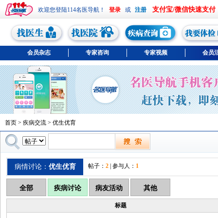
支付宝/微信快速支付
欢迎您登陆114名医导航！
或
会员杂志
专家咨询
专家视频
会员
首页
>
疾病交流
>
优生优育
帖子：
2
| 参与人：
1
病情讨论：
优生优育
全部
疾病讨论
病友活动
其他
标题