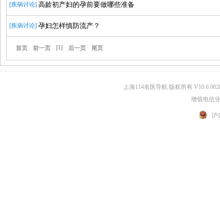
高龄初产妇的孕前要做哪些准备
[疾病讨论]
孕妇怎样慎防流产？
[疾病讨论]
[1]
首页
前一页
后一页
尾页
上海114名医导航 版权所有 V10.6.002
增值电信业务
沪公