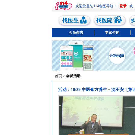
欢迎您登陆114名医导航！
或
会员杂志
专家咨询
首页
>
会员活动
活动：10/29 中医膏方养生－沈丕安［第