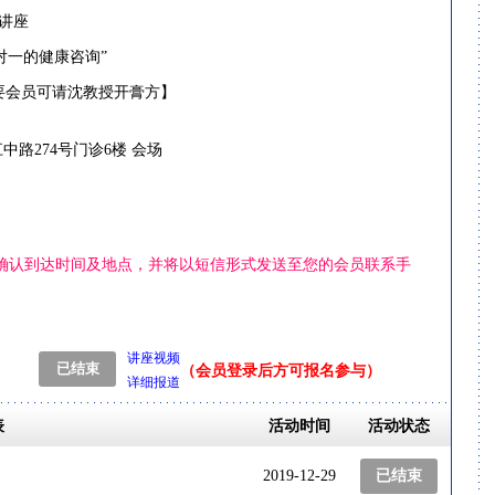
生讲座
健康咨询”
员可请沈教授开膏方】
江中路
274
号门诊
6
楼 会场
与您确认到达时间及地点，并将以短信形式发送至您的会员联系手
讲座视频
（会员登录后方可报名参与）
详细报道
表
活动时间
活动状态
2019-12-29
已结束