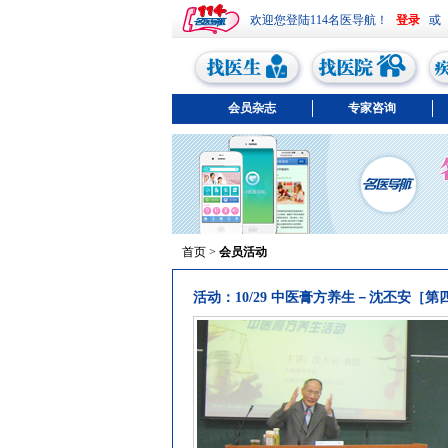
欢迎您登陆114名医导航！
或
会员杂志
专家咨询
首页
>
会员活动
活动：10/29 中医膏方养生－沈丕安［第