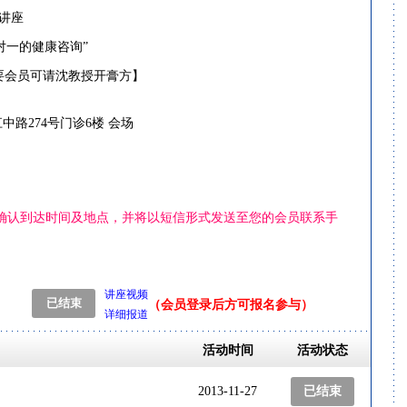
生讲座
健康咨询”
员可请沈教授开膏方】
江中路
274
号门诊
6
楼 会场
与您确认到达时间及地点，并将以短信形式发送至您的会员联系手
讲座视频
（会员登录后方可报名参与）
详细报道
活动时间
活动状态
2013-11-27
已结束