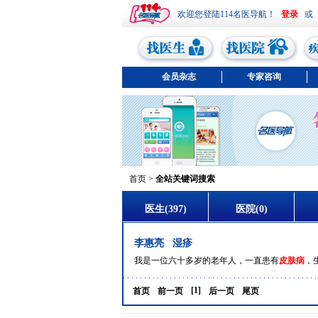
欢迎您登陆114名医导航！
或
会员杂志
专家咨询
首页
>
全站关键词搜索
医生(397)
医院(0)
李惠亮
湿疹
我是一位六十多岁的老年人，一直患有
皮肤病
，
[1]
首页
前一页
后一页
尾页