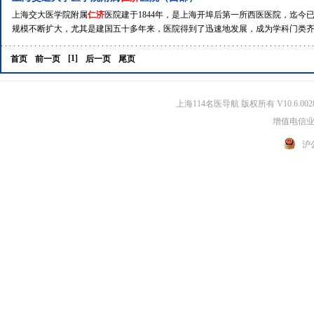
上海交大医学院附属
仁济
医院建于1844年，是上海开埠后第一所西医医院，迄今
规模不断扩大，尤其是建国五十多年来，医院得到了迅速地发展，成为学科门类齐全
[1]
首页
前一页
后一页
尾页
上海114名医导航 版权所有 V10.6.002
增值电信业务
沪公