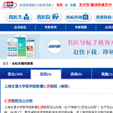
支付宝/微信快速支付
欢迎您登陆114名医导航！
或
会员杂志
专家咨询
专家视频
会员
首页
>
全站关键词搜索
医生(169)
医院(6)
疾病(0)
视频(1)
上海交通大学医学院附属
仁济
医院（南部）
仁济
医院宝山分院
上海交通大学医学院附属
仁济
医院宝山分院（以下简称“仁济宝山分院”）位于宝山区环镇北路
磁、64 排 CT、数字减影血管造影机等先进仪器设备，是上海市医保定点医疗机构